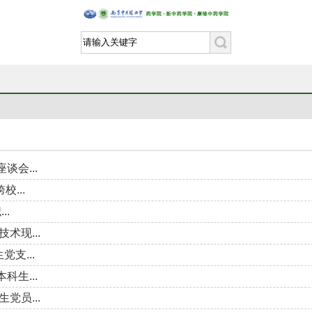
会...
...
..
术现...
支...
生...
党员...