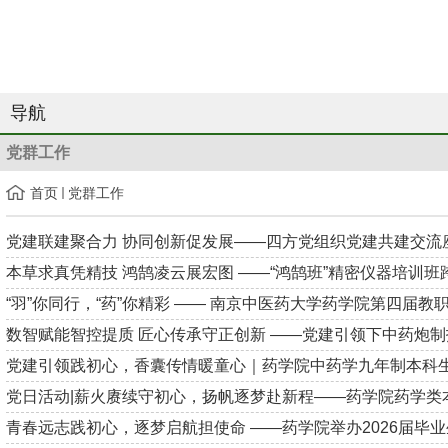
导航
党群工作
首页
党群工作
党建联建聚合力 协同创新促发展——四方党组织党建共建交流座谈
本草求真凭精技 鸿鹄凌云展宏图 ——“鸿鹄班”精密仪器培训班跨校
“羽”你同行，“药”你精彩 —— 南京中医药大学药学院第四届教职.
数智赋能智控提质 匠心传承守正创新 ——党建引领下中药炮制技
党建引领践初心，香囊传情暖童心｜药学院中药学九年制本科生党
党日活动|薪火赓续守初心，扬帆逐梦赴新程——药学院药学类本科
青春远志践初心，逐梦启航担使命 ——药学院举办2026届毕业生