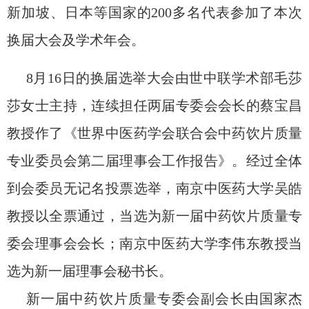
新加坡、日本等国家的
200
多名代表参加了本次
换届大会及学术年会。
8
月
16
日的换届选举大会由世中联学术部毛莎
莎女士主持，连续担任两届专委会会长
的蔡宝昌
教授作
了
《世界中医药学会联合会中药
饮片质量
专业委员会第
二
届理事会工作报告》。
经过全体
到会委员无记名投票选举，南京中医药大学吴皓
教授
以全票通过，
当选
为新一届中药饮片质量专
委会理事会
会长
；南京中医药大学李伟东
教
授当
选为新一届理事会秘书长。
新一届中药饮片质量专委会副会长由国家杰