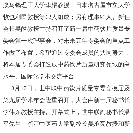
淡马锡理工大学李嬛教授、日本名古屋市立大学
牧也利民教授等
62
人组成；另有理事
9
3
人。新任
会长吴皓教授主持召开了新一届中药饮片质量专
委会第一次理事会
，
对未来五年专委会的重点工
作做了布置
，
希望通过专委会成员
的共同努力，
将本届
专委会
打造成
中药
饮片质量
研究
领域的高
水平、国际化学术交流平台
。
8
月
1
7
日，世中联中药饮片质量专委会换届及
第九届学术年会隆重召开，大会由新一届秘书长
李伟东教授主持。开幕式上，世中联副秘书长潘
平先生、浙江中医药大学副校长吴承亮教授和新