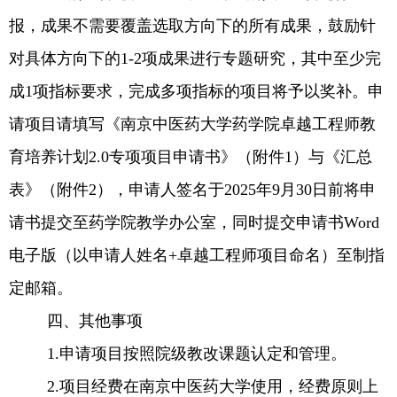
报，成果不需要覆盖选取方向下的所有成果，鼓励针
对具体方向下的
1-2
项成果进行专题研究，其中至少完
成
1
项指标要求，完成多项指标的项目将予以奖补。申
请项目请填写《南京中医药大学药学院卓越工程师教
育培养计划
2.0
专项项目申请书》（附件
1
）与《汇总
表》（附件
2
），申请人签名于
2025
年
9
月
30
日前将申
请书提交至药学院教学办公室，同时提交申请书
Word
电子版（以申请人姓名
+
卓越工程师项目命名）至制指
定邮箱。
四、其他事项
1.
申请项目按照院级教改课题认定和管理。
2.
项目经费在南京中医药大学使用，经费原则上