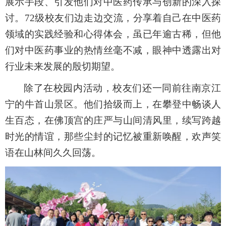
展示手段、引发他们对中医药传承与创新的深入探
讨。
72级
校友们边走边交流，分享着自己在中医药
领域的实践经验和心得体会，虽已年逾古稀，但他
们对中医药事业的热情丝毫不减，眼神中透露出对
行业未来发展的殷切期望。
除了
在
校园内活动，校友们还一同前往
南京江
宁的
牛首山
景区
。他们拾级而上，在攀登中畅谈人
生百态，在佛顶宫的庄严与山间清风里，续写跨越
时光的情谊
，
那些尘封的记忆被重新唤醒，欢声笑
语在山林间久久回荡。