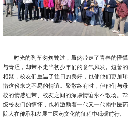
时光的列车匆匆驶过，
虽然
带走了青春的懵懂
与青涩，却带不走当初少年们的意气风发。短暂的
相聚，校友们重温了往日的美好，也使他们更加珍
惜这份来之不易的情谊。聚散终有时，但他们与母
校的情感纽带、校友之间的深厚情谊永不散场。
72
级校友们的
情怀
，也将激励着一代又一代南中医
药
院
人在传承和发展中医药文化的征程中砥砺前行。