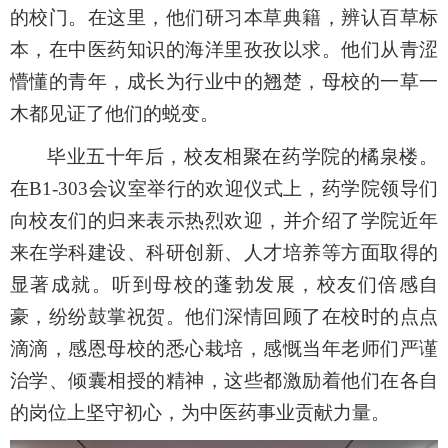
的校门。在这里，他们研习本草典籍，辨认百草标
本，在中医药知识的海洋里孜孜以求。
他们
从青涩
懵懂的
青年
，成长为行业中的翘楚，母校的一草一
木都见证了他们的蜕变。
毕业五十年后，校友
相聚
在药学院的橘泉楼。
在
B1-303会议室举行的
欢迎仪式上，
药学院领导们
向校友们的归来表示热烈欢迎，并介绍了
学院
近年
来在学科建设、科研创新、人才培养等方面取得的
显著成就。听到母校的蓬勃发展，校友们倍感自
豪，纷纷鼓掌祝贺。他们深情回顾了在校时的点点
滴滴，感恩母校的悉心栽培，感慨当年老师们严谨
治学、倾囊相授的精神，这些都激励着他们在各自
的岗位上坚守初心，为中医药事业贡献力量。